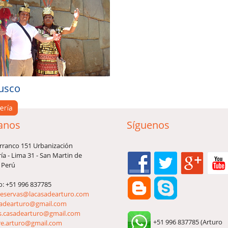
usco
anos
Síguenos
arranco 151 Urbanización
ía - Lima 31 - San Martin de
 Perú
o: +51 996 837785
reservas@lacasadearturo.com
sadearturo@gmail.com
s.casadearturo@gmail.com
+51 996 837785 (Arturo
re.arturo@gmail.com