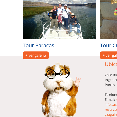
Tour Paracas
Tour C
Ubíc
Calle B
Ingenier
Porres -
Telefon
E-mail:
info.ca
reserva
yzaguir